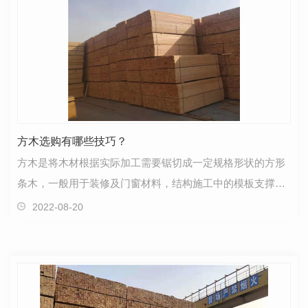
方木选购有哪些技巧？
方木是将木材根据实际加工需要锯切成一定规格形状的方形
条木，一般用于装修及门窗材料，结构施工中的模板支撑及
屋架用材，或做各种木制家具都可以。主要由松木、椴…
2022-08-20