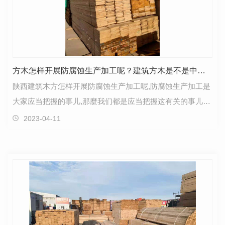
方木怎样开展防腐蚀生产加工呢？建筑方木是不是中空的分辨方式？
陕西建筑木方怎样开展防腐蚀生产加工呢,防腐蚀生产加工是
大家应当把握的事儿,那麼我们都是应当把握这有关的事儿的,
大家都知道,方木的生产制造也是较为严实的全过程…
2023-04-11