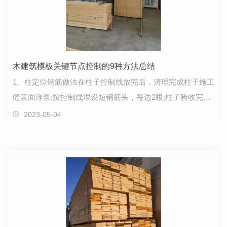
木建筑模板关键节点控制的9种方法总结
1、柱定位钢筋做法在柱子控制线放完后，清理完成柱子施工
缝表面浮浆;按控制线埋设短钢筋头，每边2根;柱子验收完毕
后不得将梁板垃圾扫入柱中。2、止浆条做法柱子与…
2023-05-04