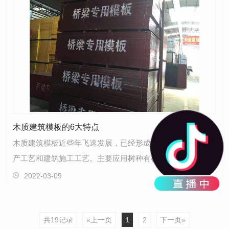
木质建筑模板的6大特点
木质建筑模板近些年飞速发展，已经形成了一整套成熟的生
产工艺和建筑施工工艺。主要应用树种有桉木、杨木等，木
质建筑模板的采用也是越来越广泛，从圆柱模板、方柱…
2022-03-09
共19记录
«上一页
1
2
下一页»