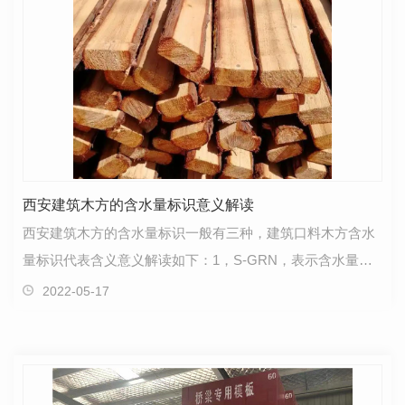
西安建筑木方的含水量标识意义解读
西安建筑木方的含水量标识一般有三种，建筑口料木方含水
量标识代表含义意义解读如下：1，S-GRN，表示含水量大
于19%的刨光生材。2，MC-15，表示含水量小于等于15%
2022-05-17
的…