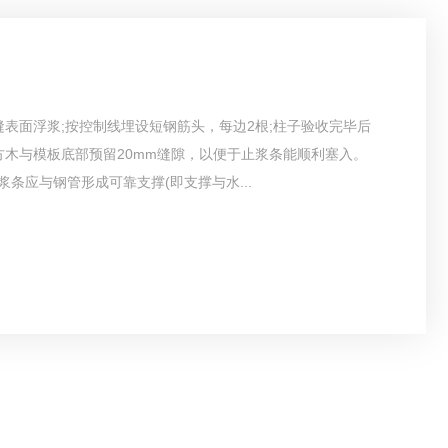
表面浮浆;按控制线埋设短钢筋头，每边2根;柱子验收完毕后
木与模板底部预留20mm缝隙，以便于止浆条能顺利塞入。
条应与钢管形成可靠支撑(即支撑与水...