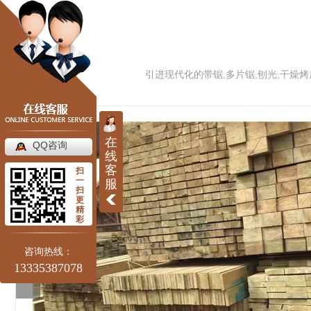
引进现代化的带锯,多片锯,刨光,干燥烤
在
QQ咨询
线
客
扫
一
服
扫
更
精
彩
咨询热线：
13335387078