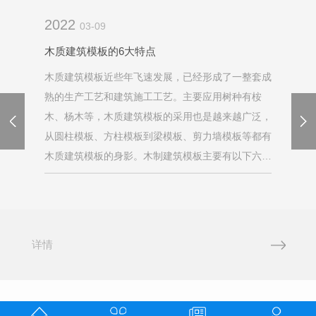
2022
03-09
木质建筑模板的6大特点
木质建筑模板近些年飞速发展，已经形成了一整套成
熟的生产工艺和建筑施工工艺。主要应用树种有桉
木、杨木等，木质建筑模板的采用也是越来越广泛，
从圆柱模板、方柱模板到梁模板、剪力墙模板等都有
木质建筑模板的身影。木制建筑模板主要有以下六大
特点：1.板幅大，板面平整：这个特点让建筑施工的
过程中减少了很多的工作量，不用太多的施工人员...
详情